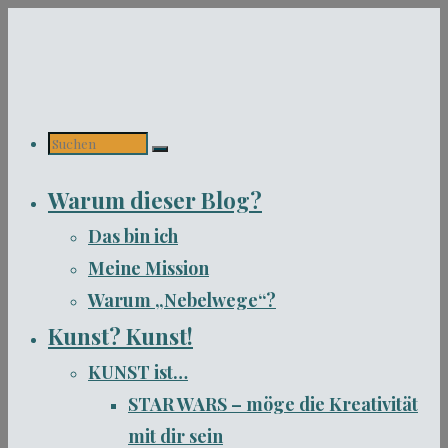
Zum
Inhalt
springen
Suchen
Warum dieser Blog?
nach:
Das bin ich
Meine Mission
Warum „Nebelwege“?
Kunst? Kunst!
KUNST ist…
STAR WARS – möge die Kreativität
mit dir sein