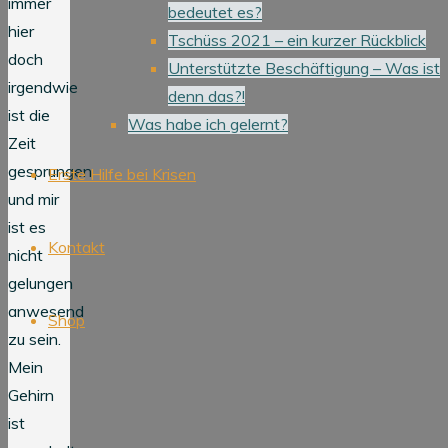
immer
bedeutet es?
hier
Tschüss 2021 – ein kurzer Rückblick
doch
Unterstützte Beschäftigung – Was ist
irgendwie
denn das?!
ist die
Was habe ich gelernt?
Zeit
gesprungen
Erste Hilfe bei Krisen
und mir
ist es
Kontakt
nicht
gelungen
anwesend
Shop
zu sein.
Mein
Gehirn
ist