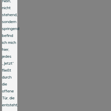
Nein,
nicht
stehend,
sondern
springend
befind
ich mich
hier,
jedes
„Jetzt“
fließt
durch
die
offene
Tür, die
entsteht,