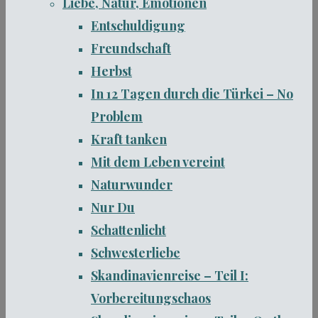
Liebe, Natur, Emotionen
Entschuldigung
Freundschaft
Herbst
In 12 Tagen durch die Türkei – No
Problem
Kraft tanken
Mit dem Leben vereint
Naturwunder
Nur Du
Schattenlicht
Schwesterliebe
Skandinavienreise – Teil I:
Vorbereitungschaos