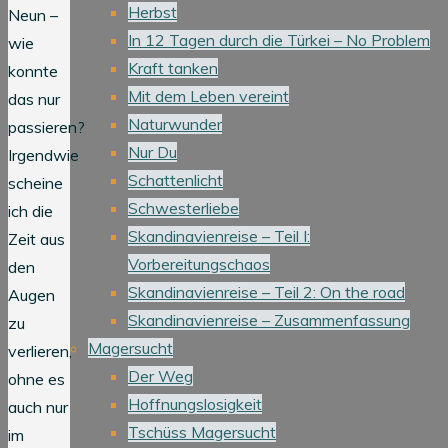
Herbst
Neun –
In 12 Tagen durch die Türkei – No Problem
wie
Kraft tanken
konnte
Mit dem Leben vereint
das nur
Naturwunder
passieren?
Nur Du
Irgendwie
Schattenlicht
scheine
Schwesterliebe
ich die
Skandinavienreise – Teil I:
Zeit aus
Vorbereitungschaos
den
Skandinavienreise – Teil 2: On the road
Augen
Skandinavienreise – Zusammenfassung
zu
Magersucht
verlieren,
Der Weg
ohne es
Hoffnungslosigkeit
auch nur
Tschüss Magersucht
im