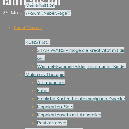
läuft als du
Meine Mission
26. März 2023
26. März 2023
Warum „Nebelwege“?
Kunst? Kunst!
KUNST ist…
STAR WARS – möge die Kreativität mit dir
sein
Wimmel-Sammel-Bilder, nicht nur für Kinder
Malen als Therapie
Affirmationen
Fotos
Fröhliche Karten für alle möglichen Zwecke
Klappkarten-Sets
Klappkartensets mit Aquarellen
Postkartenset