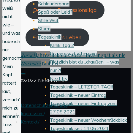
Schleudergang
weiß
Deutsche Depressionsliga
Spaß oder Leid?
nicht
Stille Wut
wie –
Sturm
und was
Freunde fürs Leben
Tagesklinik
habe ich
Klinik Tag 2
nur
Körperpsychotherapie
Jahresrückblick 2022 – besser spät als nie
Zurück
gemacht?
Plötzlich bist du „draußen“ – was
Taubheit
Nächster
Mein
nun?!
Kopf
Next try
©2022 NEBELWEGE
rattert
Tagesklinik – LETZTER TAG!!!
laut,
Tagesklinik – neuer Eintrag
versuch‘
Tagesklinik – neuer Eintrag vom
Datenschutzerklärung
/
mich zu
27.08.2021
Impressum
/
erinnern:
Tagesklinik – neuer Wochenrückblick
Kontakt
/
Lass
Tagesklinik seit 14.06.2021
mal