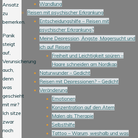
Wandlung
Ansatz
Reisen mit psychischer Erkrankung
zu
Entscheidungshilfe – Reisen mit
bemerken.
psychischer Erkrankung?
Panik
Meine Depression, Ängste, Magersucht und
steigt
ich auf Reisen
auf,
Freiheit und Leichtigkeit spüren –
Verunsicherung
Haare schneiden am Nordkap
auch,
Naturwunder – Gedicht
denn
Reisen mit Depressionen? – Gedicht
was
Veränderung
geschieht
Emotionen
mit mir?
Konzentration auf den Atem
Ich sitze
Malen als Therapie
zwar
Selbsthilfe
noch
Tattoo – Warum, weshalb und was