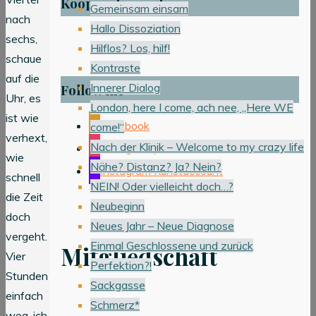
Kooperation mit
Gemeinsam einsam
nach
Hallo Dissoziation
sechs,
Hilflos? Los, hilf!
schaue
Kontraste
auf die
Innerer Dialog
Follow me
Uhr, es
London, here I come, ach nee, „Here WE
ist wie
Facebook
come!“
verhext,
Nach der Klinik – Welcome to my crazy life
Instagram persönlicher Account
wie
Nähe? Distanz? Ja? Nein?
Instagram Kunstaccount
schnell
NEIN! Oder vielleicht doch…?
die Zeit
Neubeginn
doch
Neues Jahr – Neue Diagnose
vergeht.
Einmal Geschlossene und zurück
Mitgliedschaft
Vier
Perfektion?!
Stunden
Sackgasse
einfach
Schmerz*
weg, ich