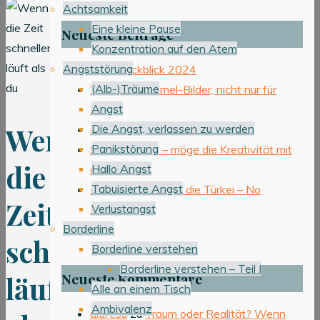
Achtsamkeit
Eine kleine Pause
Neueste Beiträge
Konzentration auf den Atem
Angststörung
Jahresrückblick 2024
(Alb-)Träume
Wimmel-Sammel-Bilder, nicht nur für
Angst
Kinder
Wenn
Die Angst, verlassen zu werden
KUNST ist…
Panikstörung
STAR WARS – möge die Kreativität mit
die
Hallo Angst
dir sein
Tabuisierte Angst
In 12 Tagen durch die Türkei – No
Zeit
Verlustangst
Problem
Borderline
schneller
Borderline verstehen
Borderline verstehen – Teil I
Neueste Kommentare
läuft
Alle an einem Tisch
Ambivalenz
diart.su
zu
Traum oder Realität? Wenn