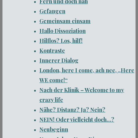
Fern und doch nah
Gefangen
Gemeinsam einsam
Hallo Dissoziation
Hilflos? Los, hilf!
Kontraste
Innerer Dialog
London, here I come, ach nee, „Here
WE come!“
Nach der Klinik – Welcome to my
crazy life
Nähe? Distanz? Ja? Nein?
NEIN! Oder vielleicht doch…?
Neubeginn