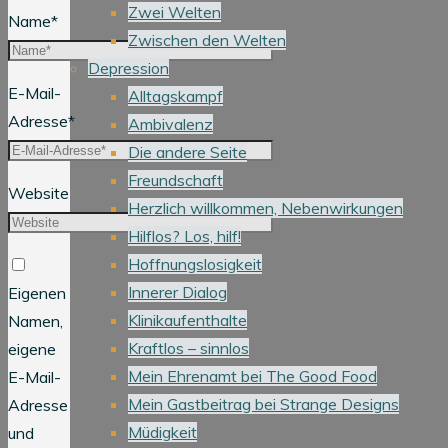
Zwei Welten
Name
*
Zwischen den Welten
Depression
E-Mail-
Alltagskampf
Adresse
*
Ambivalenz
Die andere Seite
Freundschaft
Website
Herzlich willkommen, Nebenwirkungen
Hilflos? Los, hilf!
Hoffnungslosigkeit
Innerer Dialog
Eigenen
Klinikaufenthalte
Namen,
Kraftlos – sinnlos
eigene
Mein Ehrenamt bei The Good Food
E-Mail-
Mein Gastbeitrag bei Strange Designs
Adresse
Müdigkeit
und