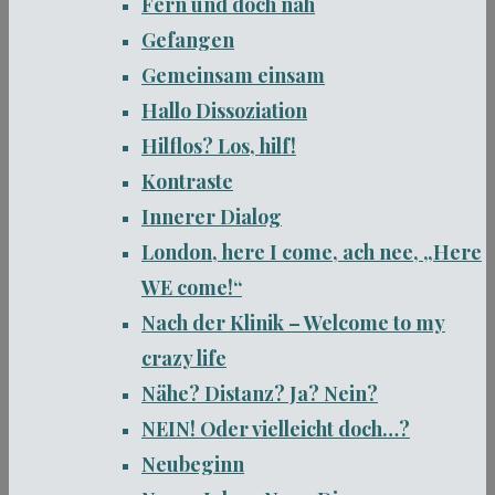
Fern und doch nah
Gefangen
Gemeinsam einsam
Hallo Dissoziation
Hilflos? Los, hilf!
Kontraste
Innerer Dialog
London, here I come, ach nee, „Here
WE come!“
Nach der Klinik – Welcome to my
crazy life
Nähe? Distanz? Ja? Nein?
NEIN! Oder vielleicht doch…?
Neubeginn