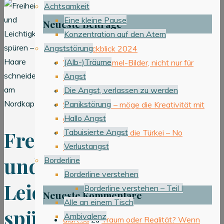
Achtsamkeit
Eine kleine Pause
Neueste Beiträge
Konzentration auf den Atem
Angststörung
Jahresrückblick 2024
(Alb-)Träume
Wimmel-Sammel-Bilder, nicht nur für
Angst
Kinder
Die Angst, verlassen zu werden
KUNST ist…
Panikstörung
STAR WARS – möge die Kreativität mit
Hallo Angst
dir sein
Freiheit
Tabuisierte Angst
In 12 Tagen durch die Türkei – No
Verlustangst
Problem
und
Borderline
Borderline verstehen
Leichtigkeit
Borderline verstehen – Teil I
Neueste Kommentare
Alle an einem Tisch
spüren
Ambivalenz
diart.su
zu
Traum oder Realität? Wenn