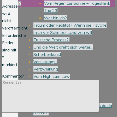
Vom Regen zur Sonne – Tagesklinik
0
Adresse
Tag 23
wird
Wer bin ich?
nicht
Traum oder Realität? Wenn die Psyche
veröffentlicht.
mich vor Schmerz schützen will
Erforderliche
Trust the Process?!
Felder
Und die Welt dreht sich weiter…
sind mit
Scherbenkunst
*
Verlustangst
markiert
Verzweiflung
Kommentar
Vom High zum Low
Was dir keiner vorher sagt…
Wenn alles zuviel ist, was dann?!
Wenn Bäume Bäume bleiben*
Wie kann ich darauf vertrauen, dass du da
bleibst?!