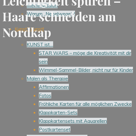
Leichtigkeit spüren –
Meine Mission
Haare schneiden am
Warum „Nebelwege“?
Nordkap
Kunst? Kunst!
KUNST ist…
STAR WARS – möge die Kreativität mit dir
sein
Wimmel-Sammel-Bilder, nicht nur für Kinder
Malen als Therapie
Affirmationen
Fotos
Fröhliche Karten für alle möglichen Zwecke
Klappkarten-Sets
Klappkartensets mit Aquarellen
Postkartenset