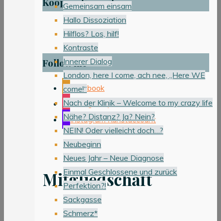
Kooperation mit
Gemeinsam einsam
Hallo Dissoziation
Hilflos? Los, hilf!
Kontraste
Innerer Dialog
Follow me
London, here I come, ach nee, „Here WE
Facebook
come!“
Nach der Klinik – Welcome to my crazy life
Instagram persönlicher Account
Nähe? Distanz? Ja? Nein?
Instagram Kunstaccount
NEIN! Oder vielleicht doch…?
Neubeginn
Neues Jahr – Neue Diagnose
Einmal Geschlossene und zurück
Mitgliedschaft
Perfektion?!
Sackgasse
Schmerz*