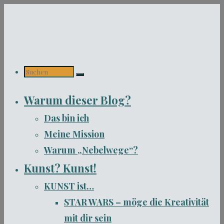
Zum
Inhalt
springen
Suchen
Warum dieser Blog?
nach:
Das bin ich
Meine Mission
Warum „Nebelwege“?
Kunst? Kunst!
KUNST ist…
STAR WARS – möge die Kreativität
mit dir sein