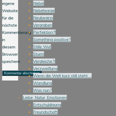
Nebel
eigene
Nebelwege
Website
Neubeginn
für die
Vergraben
nächste
Perfektion?!
Kommentierung
Something positive?
in
Stille Wut
diesem
Sturm
Browser
Vergleiche?!
speichern.
Verzweiflung
Wenn die Welt kurz still steht …
Wandlung
Was nun?
Liebe, Natur, Emotionen
Entschuldigung
Freundschaft