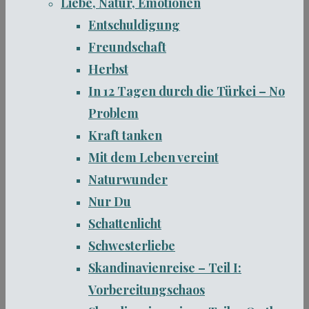
Liebe, Natur, Emotionen
Entschuldigung
Freundschaft
Herbst
In 12 Tagen durch die Türkei – No
Problem
Kraft tanken
Mit dem Leben vereint
Naturwunder
Nur Du
Schattenlicht
Schwesterliebe
Skandinavienreise – Teil I:
Vorbereitungschaos