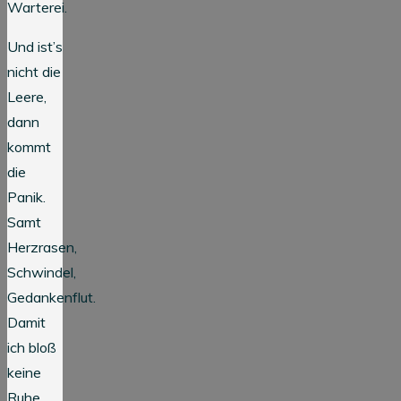
Warterei.
Und ist’s
nicht die
Leere,
dann
kommt
die
Panik.
Samt
Herzrasen,
Schwindel,
Gedankenflut.
Damit
ich bloß
keine
Ruhe