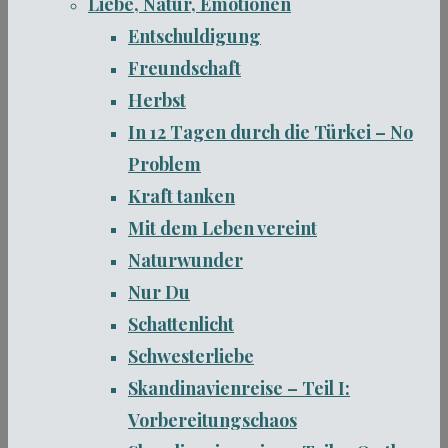
Liebe, Natur, Emotionen
Entschuldigung
Freundschaft
Herbst
In 12 Tagen durch die Türkei – No
Problem
Kraft tanken
Mit dem Leben vereint
Naturwunder
Nur Du
Schattenlicht
Schwesterliebe
Skandinavienreise – Teil I:
Vorbereitungschaos