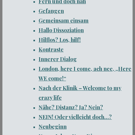
Fern und doch nah
Gefangen
Gemeinsam einsam
Hallo Dissoziation
Hilflos? Los, hilf!
Kontraste
Innerer Dialog
London, here I come, ach nee, „Here
WE come!“
Nach der Klinik – Welcome to my
crazy life
Nähe? Distanz? Ja? Nein?
NEIN! Oder vielleicht doch…?
Neubeginn