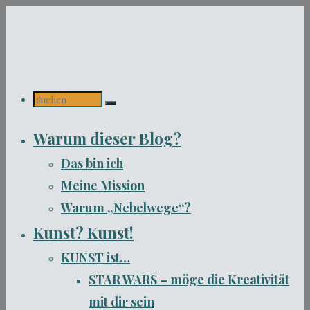
Zum
Inhalt
springen
Suchen
Warum dieser Blog?
nach:
Das bin ich
Meine Mission
Warum „Nebelwege“?
Kunst? Kunst!
KUNST ist…
STAR WARS – möge die Kreativität
mit dir sein