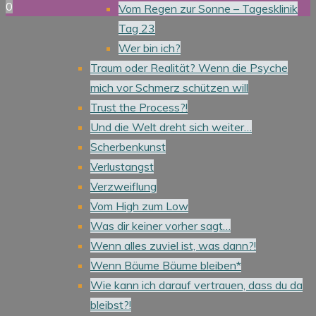
0
Vom Regen zur Sonne – Tagesklinik
Tag 23
Wer bin ich?
Traum oder Realität? Wenn die Psyche
mich vor Schmerz schützen will
Trust the Process?!
Und die Welt dreht sich weiter…
Scherbenkunst
Verlustangst
Verzweiflung
Vom High zum Low
Was dir keiner vorher sagt…
Wenn alles zuviel ist, was dann?!
Wenn Bäume Bäume bleiben*
Wie kann ich darauf vertrauen, dass du da
bleibst?!