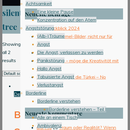
Achtsamkeit
silent
Eine kleine Pause
Neueste Beiträge
Konzentration auf den Atem
tree
Angststörung
Jahresrückblick 2024
(Alb-)Träume
Wimmel-Sammel-Bilder, nicht nur für
Angst
Showing
Kinder
Die Angst, verlassen zu werden
all 2
KUNST ist…
Panikstörung
results
STAR WARS – möge die Kreativität mit
Hallo Angst
dir sein
Tabuisierte Angst
In 12 Tagen durch die Türkei – No
Verlustangst
Problem
Borderline
Details
Borderline verstehen
Borderline verstehen – Teil I
Brown
Neueste Kommentare
Alle an einem Tisch
Ambivalenz
diart.su
zu
Traum oder Realität? Wenn