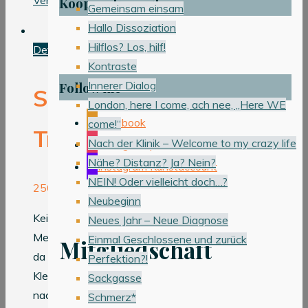
Kooperation mit
Gemeinsam einsam
Hallo Dissoziation
Hilflos? Los, hilf!
Details
Kontraste
Innerer Dialog
Follow me
Silent
London, here I come, ach nee, „Here WE
Facebook
come!“
Tree
Nach der Klinik – Welcome to my crazy life
Instagram persönlicher Account
Nähe? Distanz? Ja? Nein?
Instagram Kunstaccount
NEIN! Oder vielleicht doch…?
250,00
€
Neubeginn
Kein
Neues Jahr – Neue Diagnose
Mehrwertsteuerausweis,
Einmal Geschlossene und zurück
Mitgliedschaft
da
Perfektion?!
Kleinunternehmer
Sackgasse
nach
Schmerz*